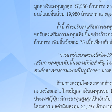
มูลค่าเงินลงทุนสูงสุด 37,550 ล้านบา
ยนต์และชิ้นส่วน 19,980 ล้านบาท และอ
ทั้งนี้ คำขอรับส่งเสริมการลงทุนในช
ขอรับส่งเสริมการลงทุนเพิ่มขึ้นอย่างก้า
ล้านบาท เพิ่มขึ้นร้อยละ 75 เมื่อเทียบกับ
“การแพร่ระบาดของโควิด-19
เสริมการลงทุนเพิ่มขึ้นอย่างมีนัยสำค
ศูนย์กลางทางการแพทย์ในภูมิภาค”
นางสา
ด้านการลงทุนโดยตรงจากต่างประเทศ (
ลดลงร้อยละ 1 โดยมีมูลค่าเงินลงทุนรวม 11
ประเทศญี่ปุ่น มีการลงทุนสูงสุดเป็นอัน
โครงการ มูลค่าเงินลงทุน 21,237 ล้านบา