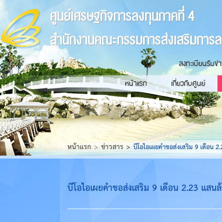
ศูนย์เศรษฐกิจการลงทุนภาคที่ 4
สำนักงานคณะกรรมการส่งเสริมการล
ลงทะเบียนรับข่
หน้าแรก
เกี่ยวกับศูนย์
หน้าแรก
ข่าวสาร
บีโอไอเผยคำขอส่งเสริม 9 เดือน 2
บีโอไอเผยคำขอส่งเสริม 9 เดือน 2.23 แสนล้