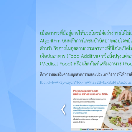
เมื่ออาหารที่มีอยู่อาจให้ประโยชน์ต่อร่างกายไ
Algorithm บนหลักการโภชนบำบัดอาจตอบโจทย์เ
สำหรับกิจการในอุตสาหกรรมอาหารที่บีโอไอเปิดให้
เจือปนอาหาร (Food Additive) หรือสิ่งปรุงแต่ง
(Medical Food) หรือผลิตภัณฑ์เสริมอาหาร (Fo
ศึกษารายละเอียดกลุ่มอุตสาหกรรมและประเภทกิจการที่ให้การส
fbclid=IwAR3ywzycrsYRXFmA9laS2JF45XBoRfEAeZou