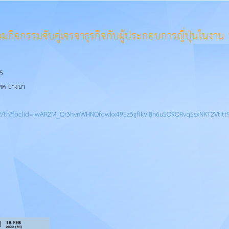
วมกิจกรรมจับคู่เจรจาธุรกิจกับผู้ประกอบการญี่ปุ่นในงาน
15
เทค บางนา
22/th?fbclid=IwAR2M_Qr3hvnWHNQfqwkx49Ez5gflkVi8h6uSO9QRvqSsxNKT2Vtitt