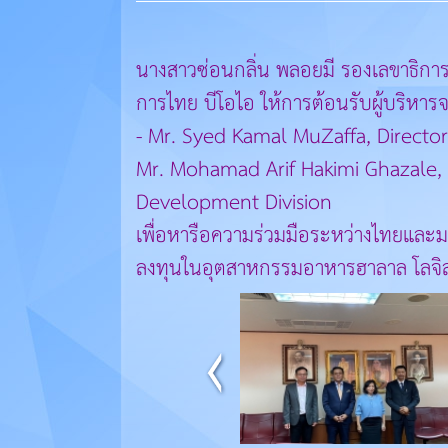
นางสาวซ่อนกลิ่น พลอยมี รองเลขาธิกา
การไทย บีโอไอ ให้การต้อนรับผู้บริหาร
- Mr. Syed Kamal MuZaffa, Direct
Mr. Mohamad Arif Hakimi Ghazale, 
Development Division
เพื่อหารือความร่วมมือระหว่างไทยและม
ลงทุนในอุตสาหกรรมอาหารฮาลาล โลจิสต