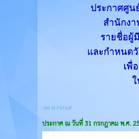
ประกาศศูนย์
สำนักงา
รายชื่อผู
และกำหนดวั
เพื
ใ
Job 31-7-67.pdf
ประกาศ ณ วันที่ 31 กรกฎาคม พ.ศ. 2