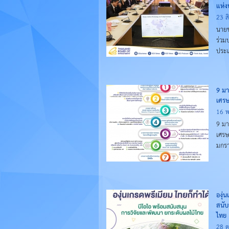
แห่
23 ส
นายช
ร่วม
ประ
9 มา
เศรษ
16 
9 มา
เศรษฐ
มกรา
องุ่
สนับ
ไทย
28 ต